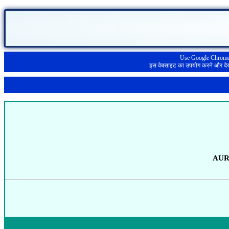
Use Google Chrome o
इस वेबसाइट का उपयोग करने और देखने
AUR