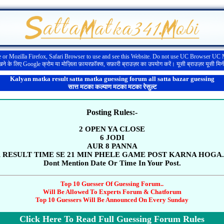
r Mozilla Firefox, Safari Browser to use and see this Website. Do not use UC Browser UC 
 के लिए Google क्रोम या मोज़िला फ़ायरफ़ॉक्स, सफ़ारी ब्राउज़र का उपयोग करें। यूसी ब्राउज़र यूसी मि
Kalyan matka result satta matka guessing forum all satta bazar guessing
सात्त मटका कल्याण मटका मटका रेसुल्ट
Posting Rules:-
2 OPEN YA CLOSE
6 JODI
AUR 8 PANNA
 RESULT TIME SE 21 MIN PHELE GAME POST KARNA HOGA....
Dont Mention Date Or Time In Your Post.
Top 10 Guesser Of Guessing Forum..
Will Be Allowed To Experts Forum & Chatforum
Top 10 Guessers Will Be Announced On Every Sunday
Click Here To Read Full Guessing Forum Rules