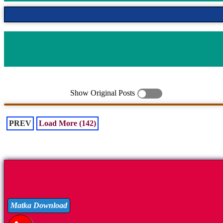
Show Original Posts
PREV
Load More (142)
Matka Download