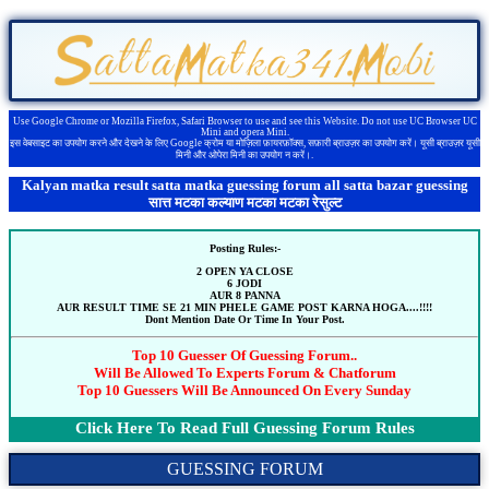
Use Google Chrome or Mozilla Firefox, Safari Browser to use and see this Website. Do not use UC Browser UC
Mini and opera Mini.
इस वेबसाइट का उपयोग करने और देखने के लिए Google क्रोम या मोज़िला फ़ायरफ़ॉक्स, सफ़ारी ब्राउज़र का उपयोग करें। यूसी ब्राउज़र यूसी
मिनी और ओपेरा मिनी का उपयोग न करें।.
Kalyan matka result satta matka guessing forum all satta bazar guessing
सात्त मटका कल्याण मटका मटका रेसुल्ट
Posting Rules:-
2 OPEN YA CLOSE
6 JODI
AUR 8 PANNA
AUR RESULT TIME SE 21 MIN PHELE GAME POST KARNA HOGA....!!!!
Dont Mention Date Or Time In Your Post.
Top 10 Guesser Of Guessing Forum..
Will Be Allowed To Experts Forum & Chatforum
Top 10 Guessers Will Be Announced On Every Sunday
Click Here To Read Full Guessing Forum Rules
GUESSING FORUM