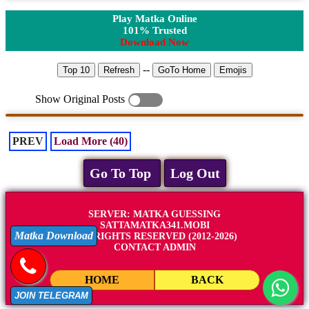
Play Matka Online
101% Trusted
Download Now
--
Show Original Posts
PREV
Load More (40)
Go To Top
Log Out
SERVER: MATKA GUESSING
SATTAMATKA341.MOBI
Matka Download
ALL RIGHTS RESERVED (2012-2026)
CONTACT ADMIN
HOME
BACK