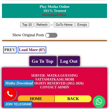
Play Matka Online
101% Trusted
Download Now
--
Show Original Posts
PREV
Load More (87)
Go To Top
Log Out
SERVER: MATKA GUESSING
SATTAMATKA341.MOBI
Matka Download
ALL RIGHTS RESERVED (2012-2026)
CONTACT ADMIN
HOME
BACK