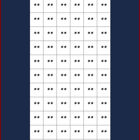
**
**
**
**
**
**
**
**
**
**
**
**
**
**
**
**
**
**
**
**
**
**
**
**
**
**
**
**
**
**
**
**
**
**
**
**
**
**
**
**
**
**
**
**
**
**
**
**
**
**
**
**
**
**
**
**
**
**
**
**