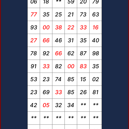
06
18
**
59
20
79
77
35
25
21
73
63
93
00
38
22
33
16
27
66
46
31
35
40
78
92
66
62
87
98
91
33
82
00
83
35
53
23
74
85
15
02
23
69
33
85
26
81
42
05
32
34
**
**
**
**
**
**
**
**