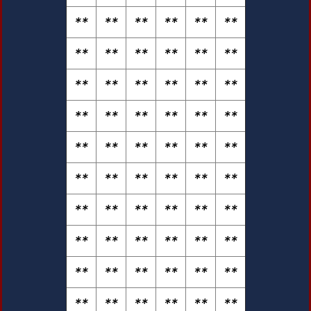
**
**
**
**
**
**
**
**
**
**
**
**
**
**
**
**
**
**
**
**
**
**
**
**
**
**
**
**
**
**
**
**
**
**
**
**
**
**
**
**
**
**
**
**
**
**
**
**
**
**
**
**
**
**
**
**
**
**
**
**