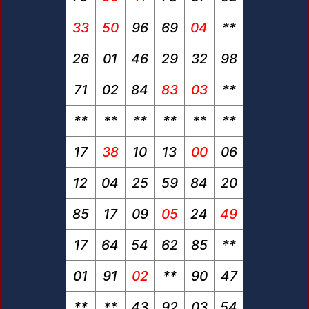
33
50
96
69
0
4
**
26
01
46
29
32
98
71
02
84
83
0
3
**
**
**
**
**
**
**
17
38
10
13
0
0
06
12
04
25
59
84
20
85
17
09
05
24
49
17
64
54
62
85
**
01
91
0
2
**
90
47
**
**
43
92
03
54