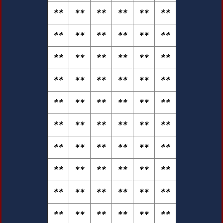
**
**
**
**
**
**
**
**
**
**
**
**
**
**
**
**
**
**
**
**
**
**
**
**
**
**
**
**
**
**
**
**
**
**
**
**
**
**
**
**
**
**
**
**
**
**
**
**
**
**
**
**
**
**
**
**
**
**
**
**