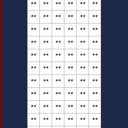
**
**
**
**
**
**
**
**
**
**
**
**
**
**
**
**
**
**
**
**
**
**
**
**
**
**
**
**
**
**
**
**
**
**
**
**
**
**
**
**
**
**
**
**
**
**
**
**
**
**
**
**
**
**
**
**
**
**
**
**