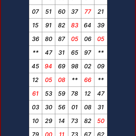
07
51
60
37
77
21
15
91
82
83
64
39
36
80
87
0
5
06
0
5
**
47
31
65
97
**
45
94
69
98
02
09
12
05
0
8
**
66
**
61
53
59
78
12
47
03
30
56
01
08
31
10
29
14
73
82
50
79
0
0
11
73
67
62