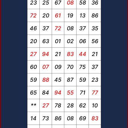
23
25
67
0
8
58
36
72
20
61
19
13
86
46
37
72
08
37
35
20
63
01
02
06
56
27
94
21
83
44
21
60
0
7
09
70
75
37
59
88
45
87
59
23
65
84
94
55
71
77
**
27
78
28
62
10
14
73
86
08
69
83