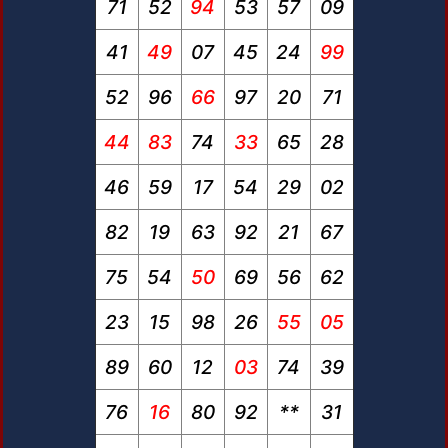
71
52
94
53
57
09
41
49
07
45
24
99
52
96
66
97
20
71
44
83
74
33
65
28
46
59
17
54
29
02
82
19
63
92
21
67
75
54
50
69
56
62
23
15
98
26
55
05
89
60
12
0
3
74
39
76
16
80
92
**
31