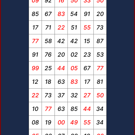
0
9
92
16
50
33
50
85
67
83
54
91
20
17
71
22
51
55
73
77
58
42
42
15
87
91
76
20
02
23
53
99
25
44
05
67
77
12
18
63
83
17
81
22
73
37
32
27
50
10
77
63
85
44
34
08
19
00
49
55
34