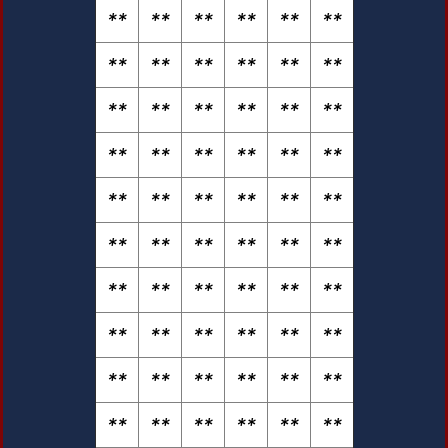
**
**
**
**
**
**
**
**
**
**
**
**
**
**
**
**
**
**
**
**
**
**
**
**
**
**
**
**
**
**
**
**
**
**
**
**
**
**
**
**
**
**
**
**
**
**
**
**
**
**
**
**
**
**
**
**
**
**
**
**