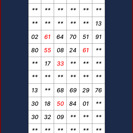
**
**
**
**
**
**
**
**
**
**
**
13
02
61
64
70
51
91
80
55
08
24
61
**
**
17
33
**
**
**
**
**
**
**
**
**
13
**
68
69
29
76
30
18
50
84
01
**
30
32
09
**
**
**
**
**
**
**
**
**