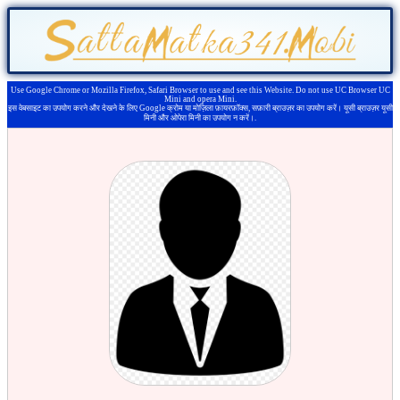
Use Google Chrome or Mozilla Firefox, Safari Browser to use and see this Website. Do not use UC Browser UC
Mini and opera Mini.
इस वेबसाइट का उपयोग करने और देखने के लिए Google क्रोम या मोज़िला फ़ायरफ़ॉक्स, सफ़ारी ब्राउज़र का उपयोग करें। यूसी ब्राउज़र यूसी
मिनी और ओपेरा मिनी का उपयोग न करें।.