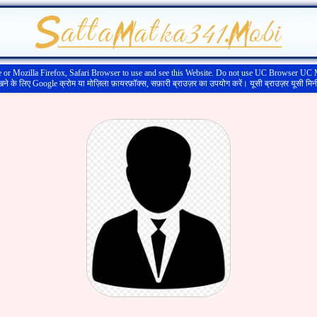
r Mozilla Firefox, Safari Browser to use and see this Website. Do not use UC Browser UC 
 के लिए Google क्रोम या मोज़िला फ़ायरफ़ॉक्स, सफ़ारी ब्राउज़र का उपयोग करें। यूसी ब्राउज़र यूसी मि