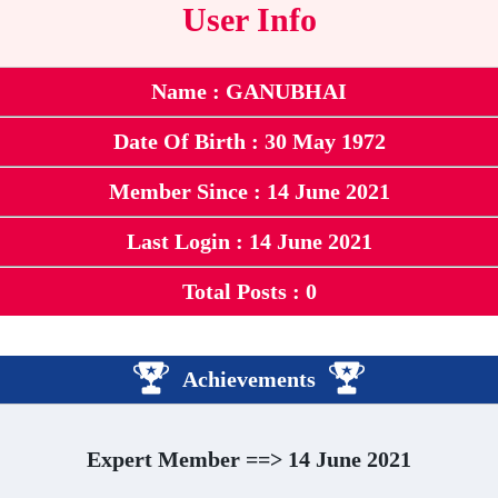
User Info
Name : GANUBHAI
Date Of Birth : 30 May 1972
Member Since : 14 June 2021
Last Login : 14 June 2021
Total Posts : 0
Achievements
Expert Member ==> 14 June 2021