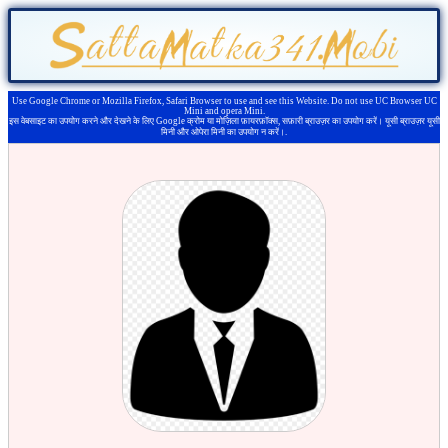
Use Google Chrome or Mozilla Firefox, Safari Browser to use and see this Website. Do not use UC Browser UC
Mini and opera Mini.
इस वेबसाइट का उपयोग करने और देखने के लिए Google क्रोम या मोज़िला फ़ायरफ़ॉक्स, सफ़ारी ब्राउज़र का उपयोग करें। यूसी ब्राउज़र यूसी
मिनी और ओपेरा मिनी का उपयोग न करें।.