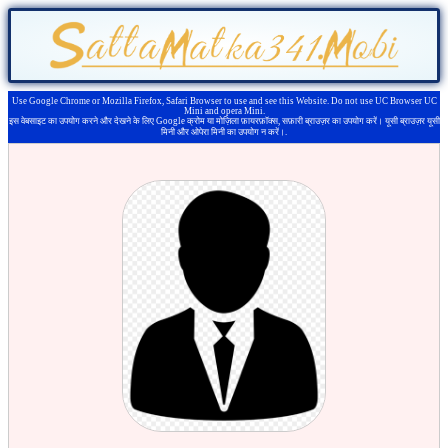
Use Google Chrome or Mozilla Firefox, Safari Browser to use and see this Website. Do not use UC Browser UC
Mini and opera Mini.
इस वेबसाइट का उपयोग करने और देखने के लिए Google क्रोम या मोज़िला फ़ायरफ़ॉक्स, सफ़ारी ब्राउज़र का उपयोग करें। यूसी ब्राउज़र यूसी
मिनी और ओपेरा मिनी का उपयोग न करें।.