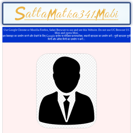
Use Google Chrome or Mozilla Firefox, Safari Browser to use and see this Website. Do not use UC Browser UC
Mini and opera Mini.
इस वेबसाइट का उपयोग करने और देखने के लिए Google क्रोम या मोज़िला फ़ायरफ़ॉक्स, सफ़ारी ब्राउज़र का उपयोग करें। यूसी ब्राउज़र यूसी
मिनी और ओपेरा मिनी का उपयोग न करें।.